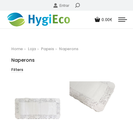
Entrar
0.00
€
Home
Loja
Papeis
Naperons
You are here:
Naperons
Filters