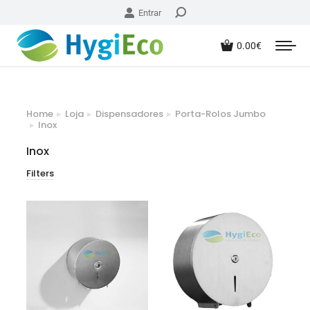
Entrar
0.00
€
Home
Loja
Dispensadores
Porta-Rolos Jumbo
You are here:
Inox
Inox
Filters