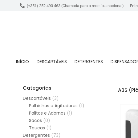
(+351) 252 493 463 (Chamada para a rede fixa nacional)
Entr
INÍCIO
DESCARTÁVEIS
DETERGENTES
DISPENSADO
Categorias
ABS (Pl
Descartáveis
(3)
Palhinhas e Agitadores
(1)
Palitos e Adornos
(1)
Sacos
(0)
Toucas
(1)
Detergentes
(73)