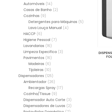
Automóveis
(14)
Casas de Banho
(2)
Cozinhas
(9)
Detergentes para Máquinas
(5)
Lava Louça Manual
(4)
HACCP
(6)
Higiene Pessoal
(7)
Lavandarias
(16)
Limpeza Especifica
(3)
DISPENS
FOL
Pavimentos
(16)
Madeiras
(6)
Tijoleiras
(10)
Dispensadores
(125)
Ambientador
(26)
Recargas Spray
(17)
Cozinha/Tissue
(9)
Dispensador Auto Corte
(3)
Dispensadores de Luvas
(2)
Porta-Rolos Doméstico
(7)