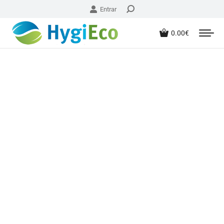
Entrar
0.00
€