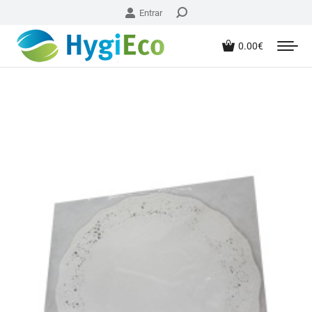
Entrar
0.00
€