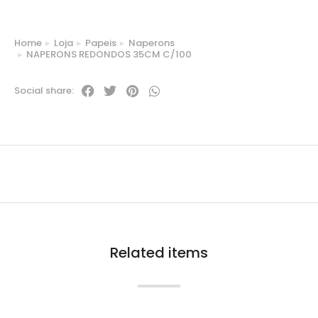
Home
Loja
Papeis
Naperons
You are here:
NAPERONS REDONDOS 35CM C/100
Social share:
Related items