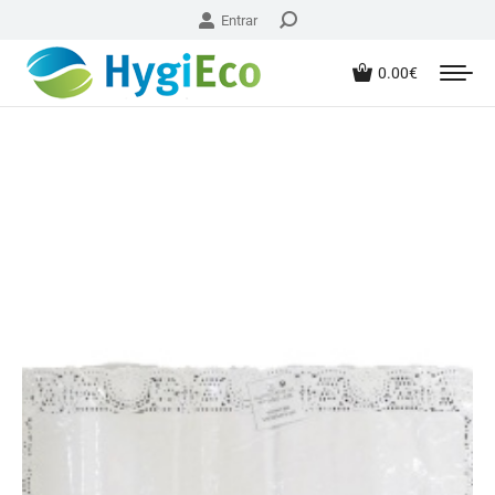
Entrar
0.00
€