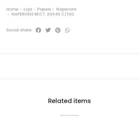
Home
Loja
Papeis
Naperons
You are here:
NAPERONS RECT. 20X45 C/100
Social share:
Related items