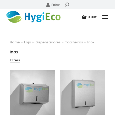
Entrar
0.00
€
Home
Loja
Dispensadores
Toalheiros
Inox
You are here:
Inox
Filters