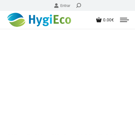
Entrar
0.00
€