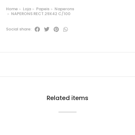
Home
Loja
Papeis
Naperons
You are here:
NAPERONS RECT.29X42 C/100
Social share:
Related items