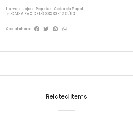
Home
Loja
Papeis
Caixa de Papel
You are here:
CAIXA PÃO DE LÓ 33X33X12 C/50
Social share:
Related items