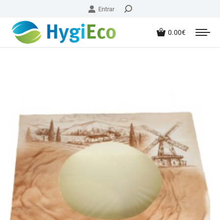
Entrar
0.00
€