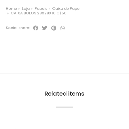
Home
Loja
Papeis
Caixa de Papel
You are here:
CAIXA BOLOS 28X28X10 C/50
Social share:
Related items