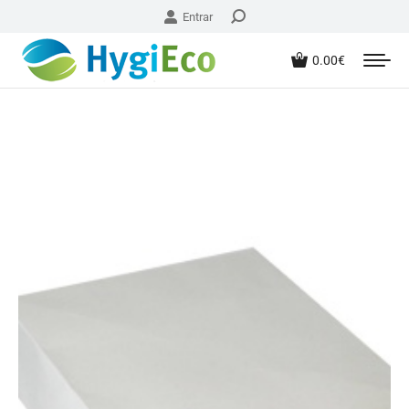
Entrar
0.00
€