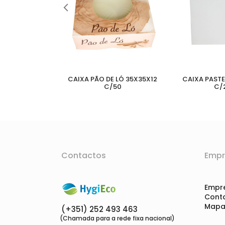
S P18 20X17X7
CAIXA PÃO DE LÓ 35X35X12
CAIXA PASTEI
200
C/50
C/
Contactos
Empr
Empr
Cont
Mapa 
(+351) 252 493 463
(Chamada para a rede fixa nacional)