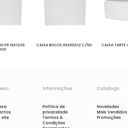
S P6 16X12X6
CAIXA BOLOS 45X55X12 C/50
CAIXA TARTE 
200
esa
Informações
Catalogo
esa
Política de
Novidades
actos
privacidade
Mais Vendidos
site
Termos &
Promoções
Condições