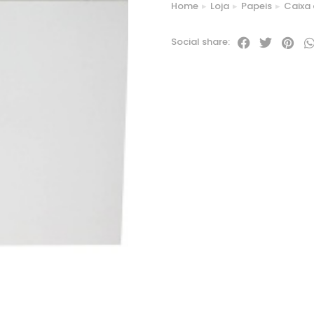
Home
Loja
Papeis
Caixa 
You are here:
Social share: