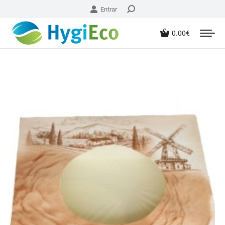
Entrar
0.00
€