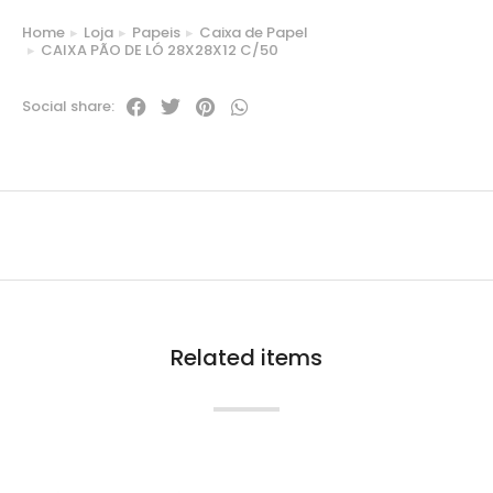
Home
Loja
Papeis
Caixa de Papel
You are here:
CAIXA PÃO DE LÓ 28X28X12 C/50
Social share:
Related items