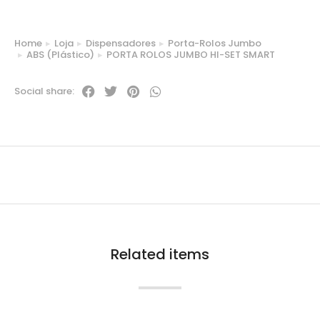
Home
Loja
Dispensadores
Porta-Rolos Jumbo
You are here:
ABS (Plástico)
PORTA ROLOS JUMBO HI-SET SMART
Social share:
Related items