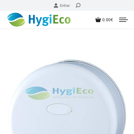
Entrar
0.00
€