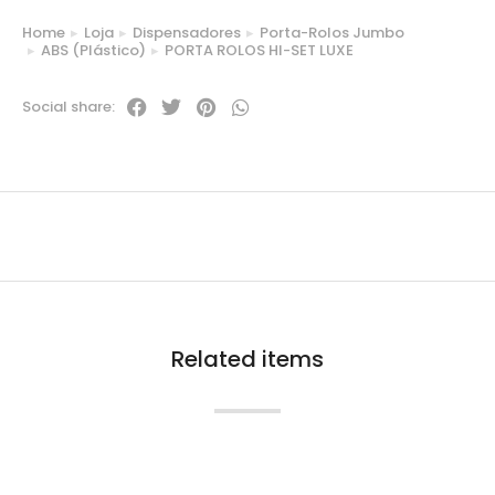
Home
Loja
Dispensadores
Porta-Rolos Jumbo
You are here:
ABS (Plástico)
PORTA ROLOS HI-SET LUXE
Social share:
Related items