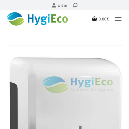
Entrar
0.00
€