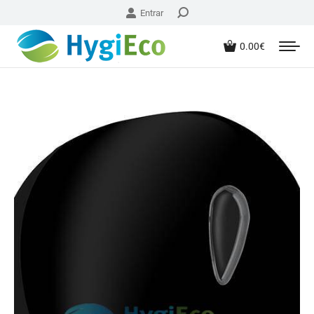
Entrar
0.00
€