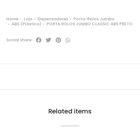
Home
Loja
Dispensadores
Porta-Rolos Jumbo
You are here:
ABS (Plástico)
PORTA ROLOS JUMBO CLASSIC ABS PRETO
Social share:
Related items