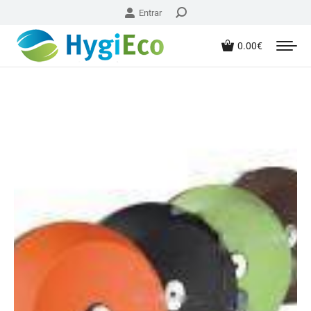
Entrar
0.00
€