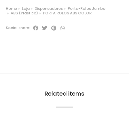
Home
Loja
Dispensadores
Porta-Rolos Jumbo
You are here:
ABS (Plástico)
PORTA ROLOS ABS COLOR
Social share:
Related items