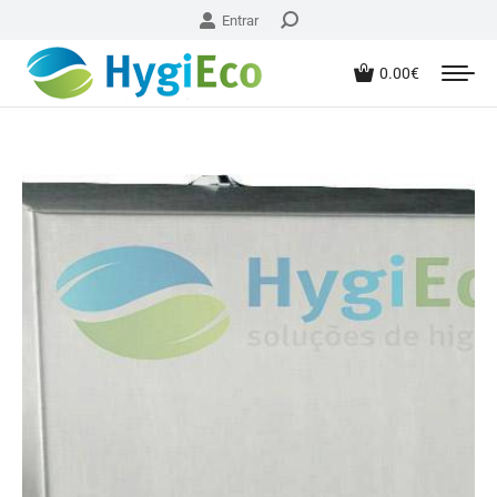
Entrar
0.00
€