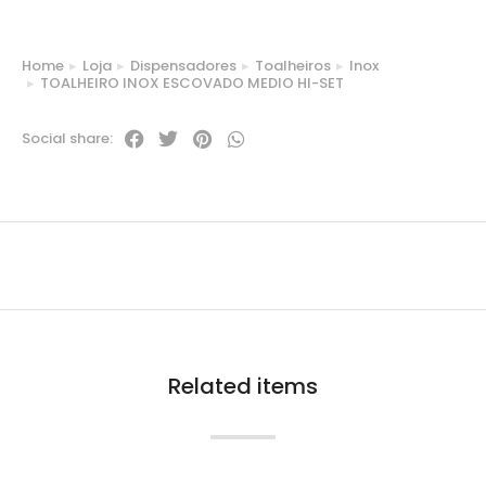
Home
Loja
Dispensadores
Toalheiros
Inox
You are here:
TOALHEIRO INOX ESCOVADO MEDIO HI-SET
Social share:
Related items