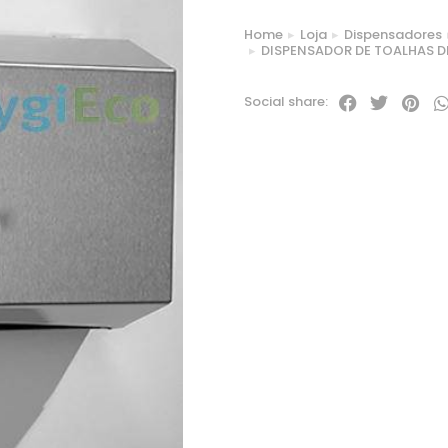
Home
Loja
Dispensadores
You are here:
DISPENSADOR DE TOALHAS D
Social share: