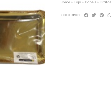
Home
Loja
Papeis
Prato
You are here:
Social share: