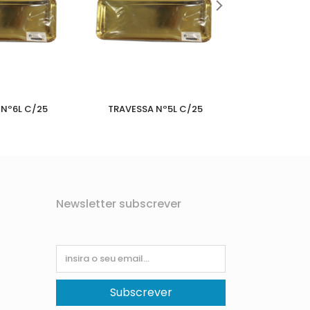
Nº6L C/25
TRAVESSA Nº5L C/25
TRAVESSA Nº4
Newsletter subscrever
Subscrever