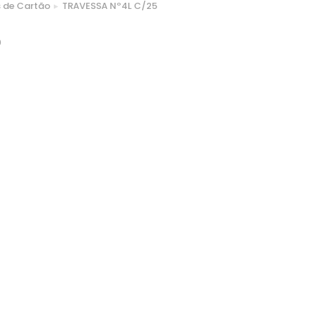
s de Cartão
TRAVESSA Nº4L C/25