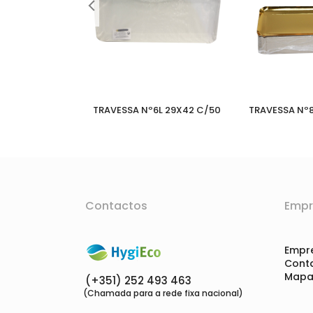
E 42X16 C/100
TRAVESSA Nº6L 29X42 C/50
TRAVESSA Nº8
Contactos
Empr
Empr
Cont
Mapa 
(+351) 252 493 463
(Chamada para a rede fixa nacional)