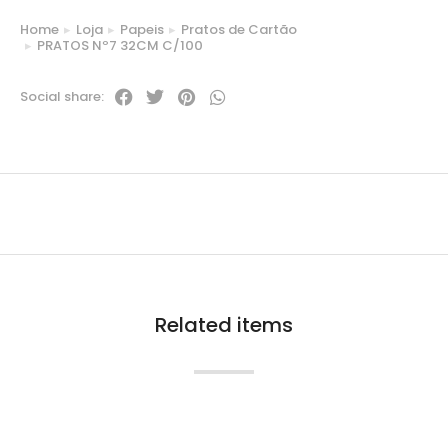
Home
Loja
Papeis
Pratos de Cartão
You are here:
PRATOS Nº7 32CM C/100
Social share:
Related items