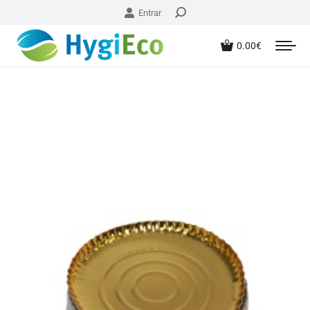
Entrar
0.00
€