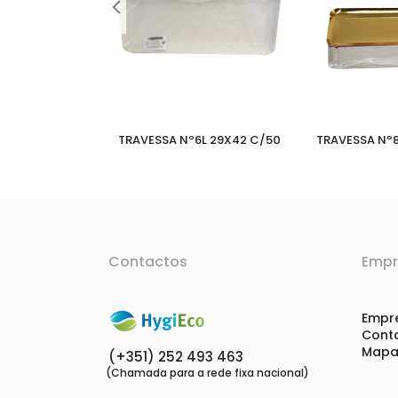
E 42X16 C/100
TRAVESSA Nº6L 29X42 C/50
TRAVESSA Nº8
Contactos
Empr
Empr
Cont
Mapa 
(+351) 252 493 463
(Chamada para a rede fixa nacional)