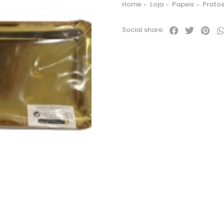
Home
Loja
Papeis
Prato
You are here:
Social share: