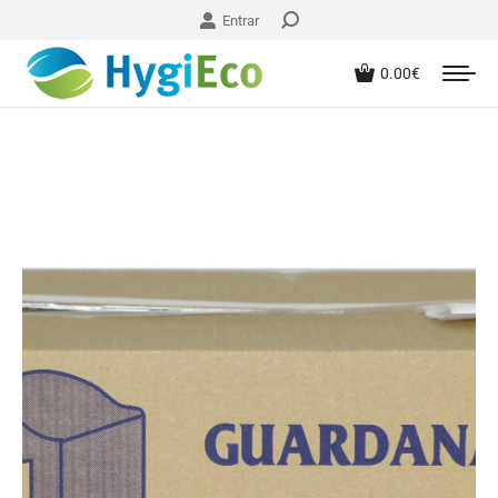
Entrar
0.00
€