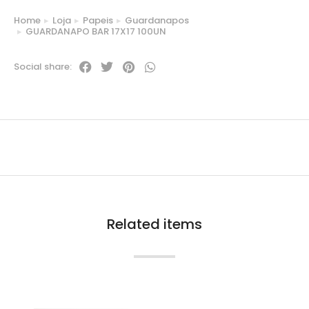
Home
Loja
Papeis
Guardanapos
You are here:
GUARDANAPO BAR 17X17 100UN
Social share:
Related items