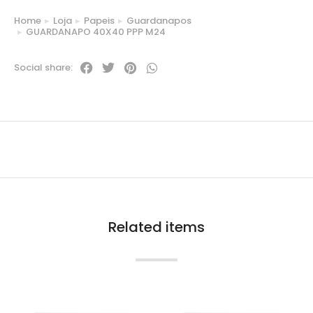
Home
Loja
Papeis
Guardanapos
You are here:
GUARDANAPO 40X40 PPP M24
Social share:
Related items