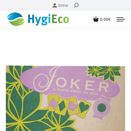
Entrar
0.00
€