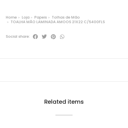
Home
Loja
Papeis
Tolhas de Mão
You are here:
TOALHA MÃO LAMINADA AMOOS 21X22 C/5400FLS
Social share:
Related items