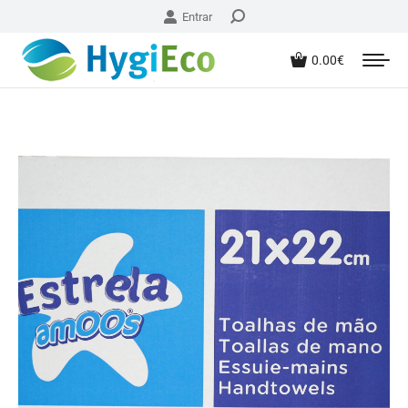
Entrar
0.00
€