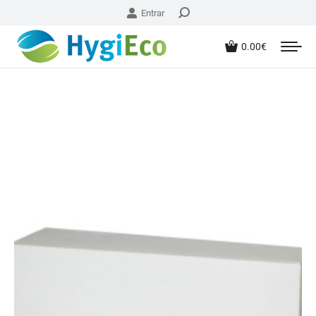
Entrar
0.00
€