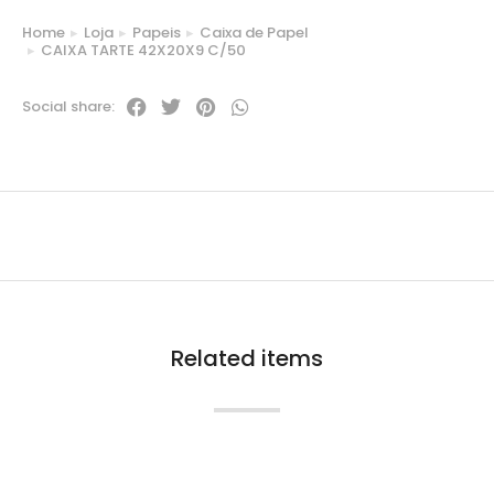
Home
Loja
Papeis
Caixa de Papel
You are here:
CAIXA TARTE 42X20X9 C/50
Social share:
Related items