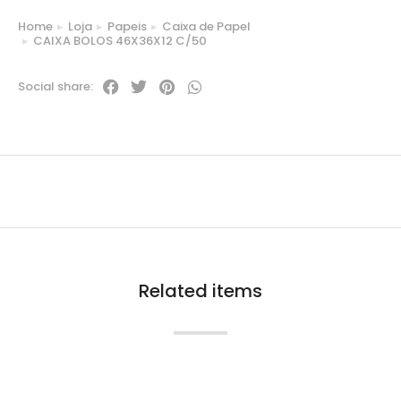
Home
Loja
Papeis
Caixa de Papel
You are here:
CAIXA BOLOS 46X36X12 C/50
Social share:
Related items