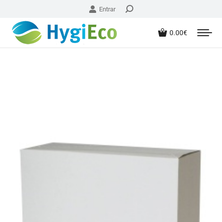
Entrar
0.00
€