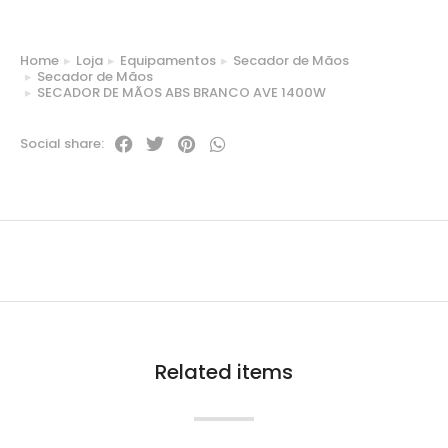
Home
Loja
Equipamentos
Secador de Mãos
You are here:
Secador de Mãos
SECADOR DE MÃOS ABS BRANCO AVE 1400W
Social share:
Related items