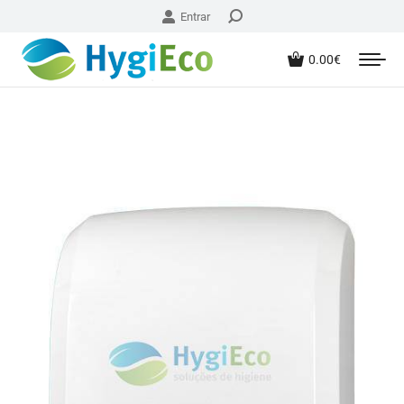
Entrar
0.00
€