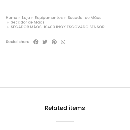
Home
Loja
Equipamentos
Secador de Mãos
You are here:
Secador de Mãos
SECADOR MÃOS HS400 INOX ESCOVADO SENSOR
Social share:
Related items