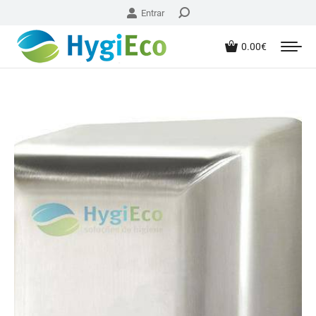
Entrar
0.00
€