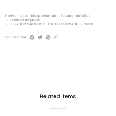
Home
Loja
Equipamentos
Secador de Mãos
You are here:
Secador de Mãos
SECADOR MÃOS HS700 INOX ESCOVADO SENSOR
Social share:
Related items