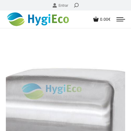
Entrar
0.00
€