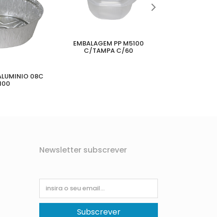
EMBALAGEM PP M5100
C/TAMPA C/60
LUMINIO 08C
EMBALAGEM 
100
C/
Newsletter subscrever
Subscrever