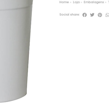
Home
Loja
Embalagens
You are here:
Social share: