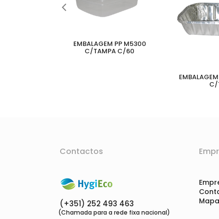
EMBALAGEM PP M5300
C/TAMPA C/60
GEM ALUMINIO
EMBALAGEM 
/100
C/
Contactos
Empr
Empr
Cont
Mapa 
(+351) 252 493 463
(Chamada para a rede fixa nacional)