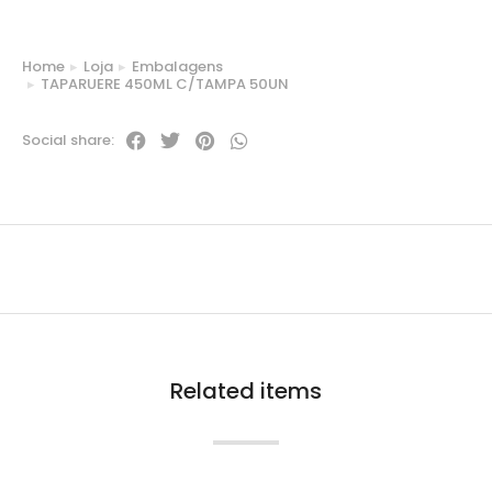
Home
Loja
Embalagens
You are here:
TAPARUERE 450ML C/TAMPA 50UN
Social share:
Related items