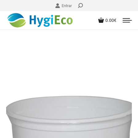
Entrar
0.00
€