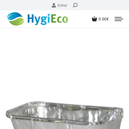
Entrar
0.00
€