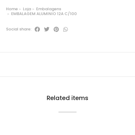
Home
Loja
Embalagens
You are here:
EMBALAGEM ALUMINIO 12A C/100
Social share:
Related items