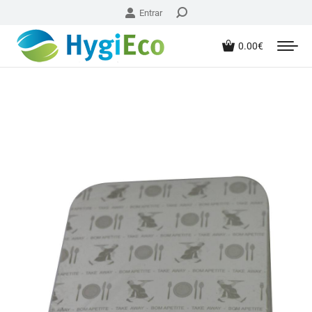
Entrar
0.00
€