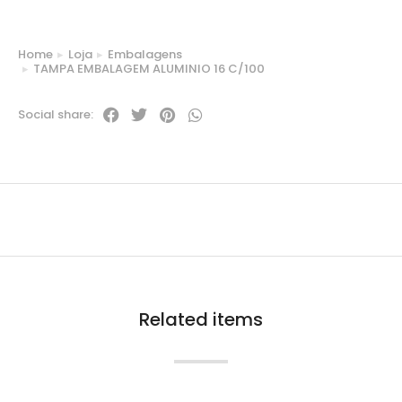
Home
Loja
Embalagens
You are here:
TAMPA EMBALAGEM ALUMINIO 16 C/100
Social share:
Related items