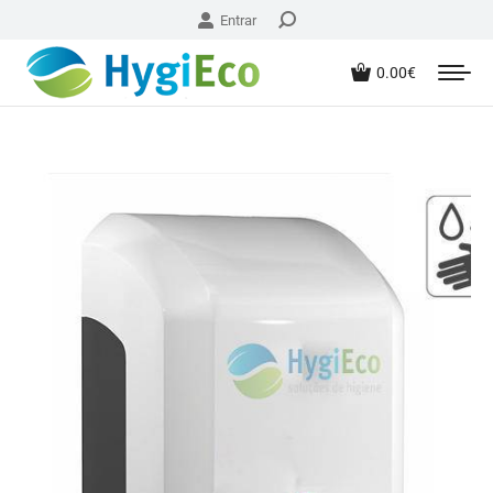
Entrar
0.00
€