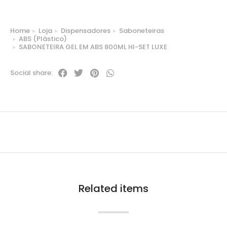
Home
Loja
Dispensadores
Saboneteiras
You are here:
ABS (Plástico)
SABONETEIRA GEL EM ABS 800ML HI-SET LUXE
Social share:
Related items