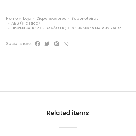
Home
Loja
Dispensadores
Saboneteiras
You are here:
ABS (Plástico)
DISPENSADOR DE SABÃO LIQUIDO BRANCA EM ABS 760ML
Social share:
Related items