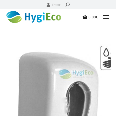
Entrar
0.00
€