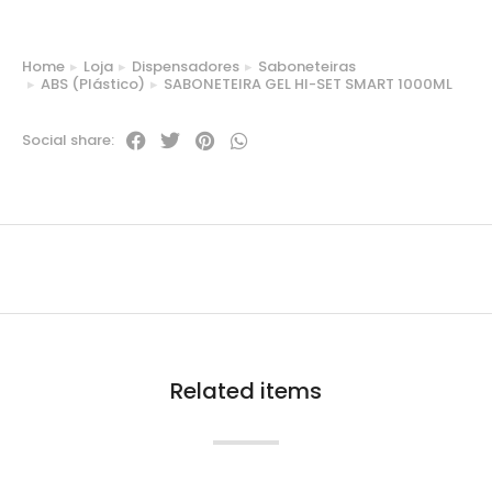
Home
Loja
Dispensadores
Saboneteiras
You are here:
ABS (Plástico)
SABONETEIRA GEL HI-SET SMART 1000ML
Social share:
Related items