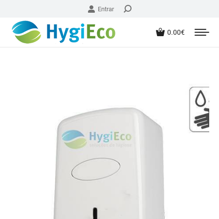
Entrar
0.00
€