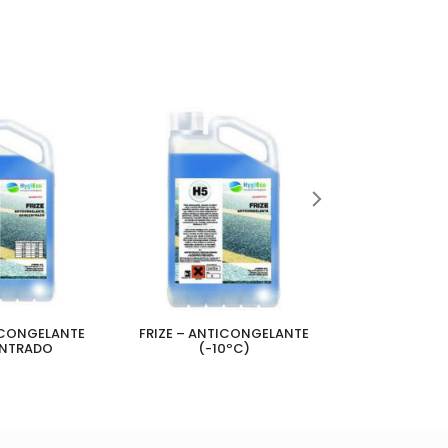
ICONGELANTE
FRIZE – ANTICONGELANTE
SPN-B – G
NTRADO
(-10ºC)
OFICINA