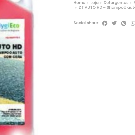
Home
Loja
Detergentes
You are here:
DT AUTO HD – Shampoô aut
Social share: