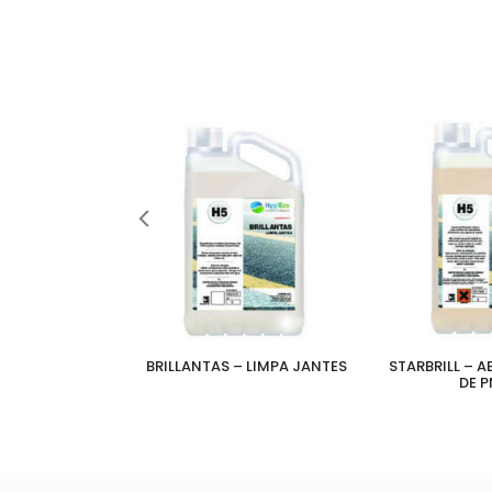
HAMPOÔ AUTO
BRILLANTAS – LIMPA JANTES
STARBRILL – 
DE P