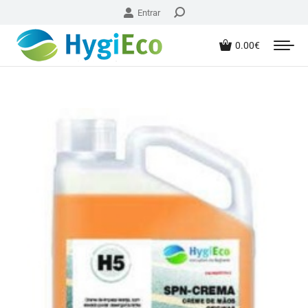
Entrar
0.00
€