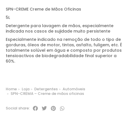
SPN-CREME Creme de Mãos Oficinas
5L
Detergente para lavagem de mãos, especialmente
indicada nos casos de sujidade muito persistente
Especialmente indicado na remoção de todo o tipo de
gorduras, óleos de motor, tintas, asfalto, fuligem, etc. É
totalmente solúvel em água e composto por produtos
tensioactivos de biodegradabilidade final superior a
60%.
Home
Loja
Detergentes
Automóveis
You are here:
SPN-CREMA – Creme de mãos oficinas
Social share: