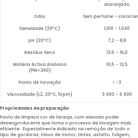
alaranjado
Odor
Sem perfume – caracter
Densidade (20ºC)
1,010 – 1,040
pH (20ºC)
7,2 – 8,8
Resíduo Seco
13,5 – 16,0
Matéria Activa Aniónica
10,5 – 12,5
(PM=360)
Ponto de turvação
< -3
Viscosidade (L2, 20ºC, 5rpm)
3 000 – 5 000
Propriedades da preparação
Pasta de limpeza cor de laranja, com elevado poder
desengordurante que torna o processo de lavagem mais
eficiente. Especialmente indicado na remoção de todo o
tipo de gorduras, óleos de motor, tintas, asfalto, fuligem,