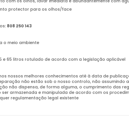
cto com os olhos, lavar imediata e abundantemente com águ
ctor para os olhos/face
os:
808 250 143
a o meio ambiente
5 e 65 litros rotulado de acordo com a legislação aplicável
nos nossos melhores conhecimentos até à data de publicaçã
eparação não estão sob o nosso controlo, não assumindo a
mação não dispensa, de forma alguma, o cumprimento das r
 ser armazenada e manipulada de acordo com os procedime
quer regulamentação legal existente