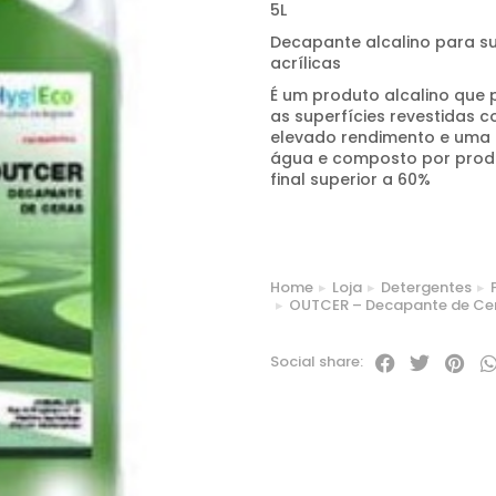
5L
Decapante alcalino para su
acrílicas
É um produto alcalino que
as superfícies revestidas c
elevado rendimento e uma f
água e composto por produ
final superior a 60%
Home
Loja
Detergentes
You are here:
OUTCER – Decapante de Ce
Social share: