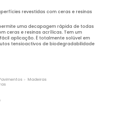
perfícies revestidas com ceras e resinas
 permite uma decapagem rápida de todas
om ceras e resinas acrílicas. Tem um
ácil aplicação. É totalmente solúvel em
tos tensioactivos de biodegradabilidade
Pavimentos
Madeiras
ras