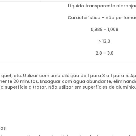
Líquido transparente alaranj
Característico – não perfum
0,989 – 1,009
> 13,0
2,8 – 3,8
et, etc. Utilizar com uma diluição de 1 para 3 a 1 para 5. 
ente 20 minutos. Enxaguar com água abundante, eliminando o
superfície a tratar. Não utilizar em superfícies de alumíni
ras