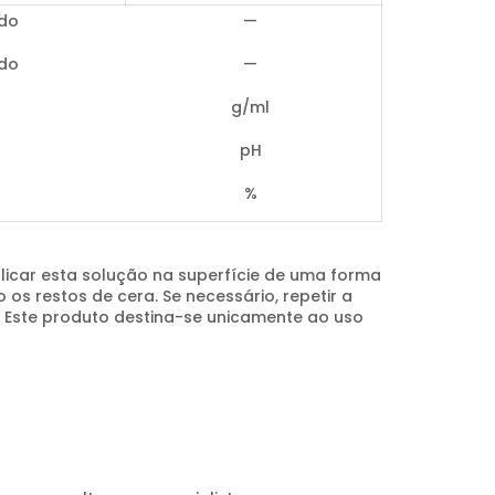
ado
—
ado
—
g/ml
pH
%
Aplicar esta solução na superfície de uma forma
s restos de cera. Se necessário, repetir a
o. Este produto destina-se unicamente ao uso