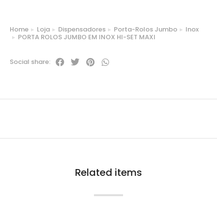
Home
Loja
Dispensadores
Porta-Rolos Jumbo
Inox
You are here:
PORTA ROLOS JUMBO EM INOX HI-SET MAXI
Social share:
Related items