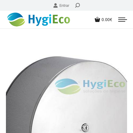
Entrar
0.00
€