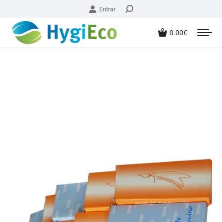
Entrar
0.00
€