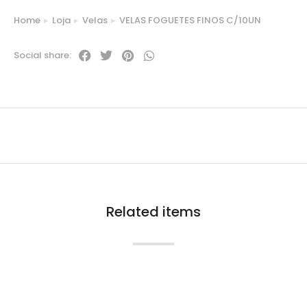
Home
Loja
Velas
VELAS FOGUETES FINOS C/10UN
You are here:
Social share:
Related items