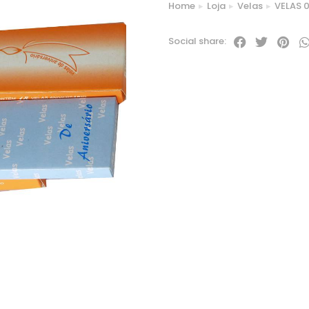
Home
Loja
Velas
VELAS 0
You are here:
Social share: