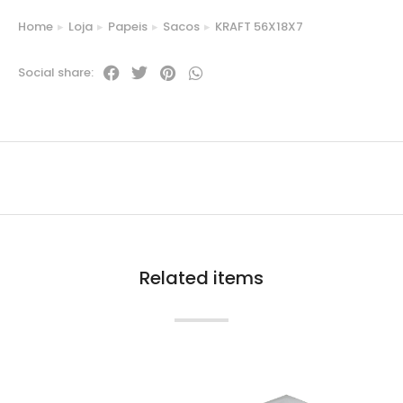
Home
Loja
Papeis
Sacos
KRAFT 56X18X7
You are here:
Social share:
Related items