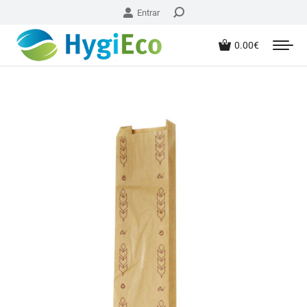
Entrar
0.00
€