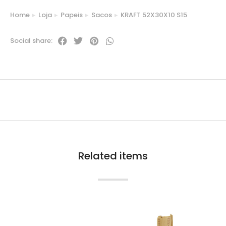
Home
Loja
Papeis
Sacos
KRAFT 52X30X10 S15
You are here:
Social share:
Related items