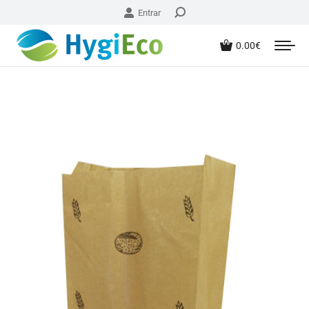
Entrar
0.00
€