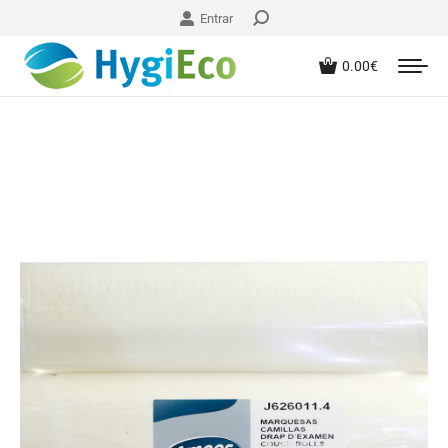
Entrar
0.00
€