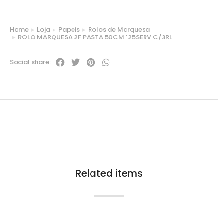
Home
Loja
Papeis
Rolos de Marquesa
You are here:
ROLO MARQUESA 2F PASTA 50CM 125SERV C/3RL
Social share:
Related items