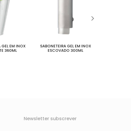
 GEL EM INOX
SABONETEIRA GEL EM INOX
SABONETEIRA
TE 360ML
ESCOVADO 300ML
BRANCO
Newsletter subscrever