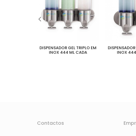
 GEL EM INOX
200ML BRILHO
DISPENSADOR GEL TRIPLO EM
DISPENSADOR 
INOX 444 ML CADA
INOX 444
Contactos
Empr