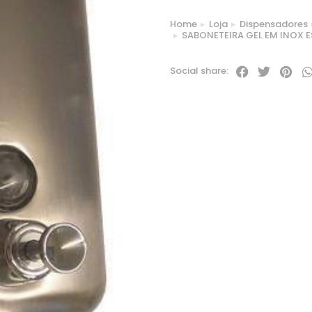
Home
Loja
Dispensadores
You are here:
SABONETEIRA GEL EM INOX
Social share: