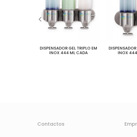
 GEL EM INOX
200ML BRILHO
DISPENSADOR GEL TRIPLO EM
DISPENSADOR 
INOX 444 ML CADA
INOX 444
Contactos
Empr