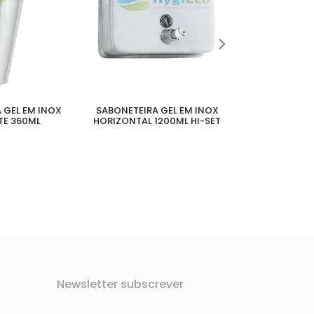
 GEL EM INOX
SABONETEIRA GEL EM INOX
SABONETEIRA
TE 360ML
HORIZONTAL 1200ML HI-SET
ESCOVAD
Newsletter subscrever