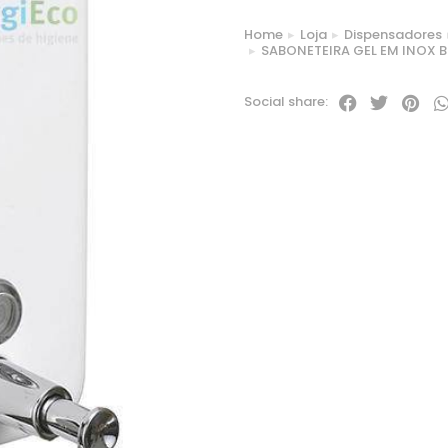
Home
Loja
Dispensadores
You are here:
SABONETEIRA GEL EM INOX 
Social share: