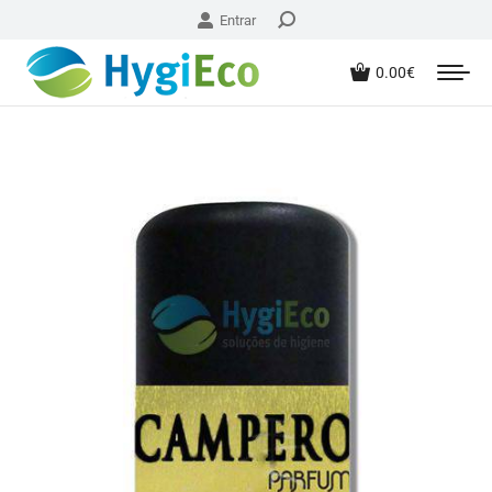
Entrar
0.00
€