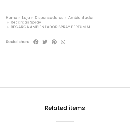
Home
Loja
Dispensadores
Ambientador
You are here:
Recargas Spray
RECARGA AMBIENTADOR SPRAY PERFUM M
Social share:
Related items