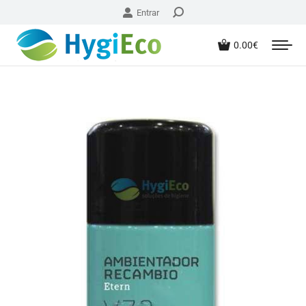
Entrar
0.00
€