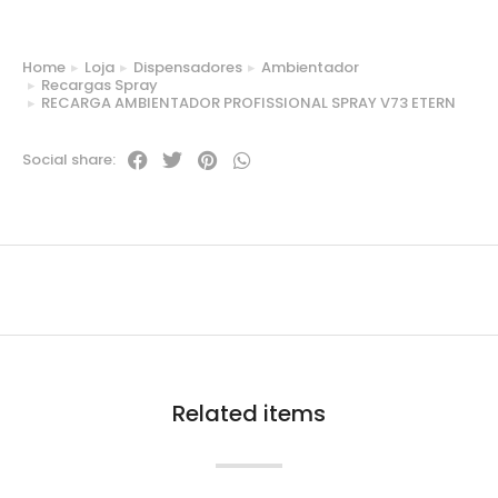
Home
Loja
Dispensadores
Ambientador
You are here:
Recargas Spray
RECARGA AMBIENTADOR PROFISSIONAL SPRAY V73 ETERN
Social share:
Related items