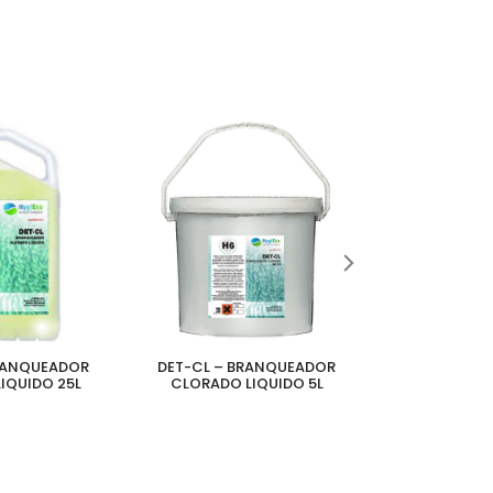
RANQUEADOR
DET-CL – BRANQUEADOR
DET-O2 – B
IQUIDO 25L
CLORADO LIQUIDO 5L
OXIGENADO 