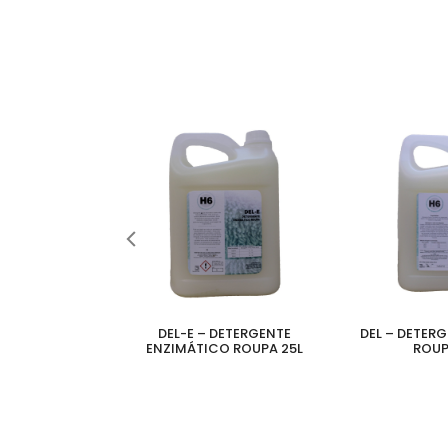
ACIADOR DE
DEL-E – DETERGENTE
DEL – DETERG
PAS
ENZIMÁTICO ROUPA 25L
ROUP