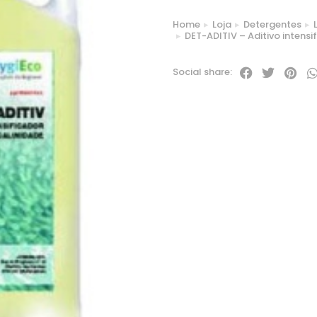
Home
Loja
Detergentes
You are here:
DET-ADITIV – Aditivo intensi
Social share: